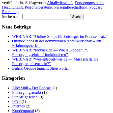
veröffentlicht. Schlagworte:
Abfallwirtschaft
,
Entsorgungsmarkt
,
Headhunting
,
Personalberatung
,
Personalbeschaffung
,
Podcast
,
Recruiting
.
Suche nach:
Neue Beiträge
WEBINAR: “Online-Shops für Entsorger im Praxiseinsatz”
Online-Shops in der kommunalen Abfallwirtschaft – ein
Erfahrungsbericht
WEBINAR: “recynex.de — Wie Auktionen im
Entsorgungseinkauf funktionieren”
WEBINAR: “wer-entsorgt-was.de — Muss ich da als
Entsorger präsent sein?”
Buhck-Gruppe launcht Shop-Portal
Kategorien
AllesMüll – Der Podcast
(1)
Entsorgungsmarkt
(1)
Für Sie gesehen
(9)
IFAT
(1)
Internes
(2)
Kundenportal
(3)