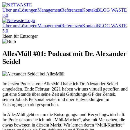
Über uns
Lösungen
Management
Referenzen
Kontakt
BLOG WASTE
5.0
Über uns
Lösungen
Management
Referenzen
Kontakt
BLOG WASTE
5.0
Ideen für Entsorger
AllesMüll #01: Podcast mit Dr. Alexander
Seidel
Im ersten Podcast von AllesMüll habe ich Dr. Alexander Seidel
eingeladen. Ende Februar 2021 haben wir uns virtuell getroffen und
gut eine Stunde über seine Zeit als Gründungs-GF der Zentek,
seinen Job als Personalberater und über Entwicklungen im
Entsorgungsmarkt gesprochen.
In AllesMüll geht es um die Entsorgungs- und Recyclingwirtschaft.
Im Podcast spreche ich mit “Müll-Macher”, also mit Menschen, die
etwas bewegen in diesem Markt. Wir lernen deren “Müll-Karriere”