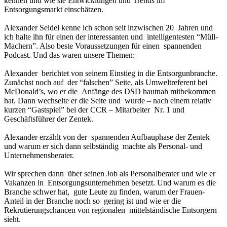
kennen und wie sie Entwicklungen und Trends im
Entsorgungsmarkt einschätzen.
Alexander Seidel kenne ich schon seit inzwischen 20 Jahren und
ich halte ihn für einen der interessanten und intelligentesten “Müll-
Machern”. Also beste Voraussetzungen für einen spannenden
Podcast. Und das waren unsere Themen:
Alexander berichtet von seinem Einstieg in die Entsorgunbranche.
Zunächst noch auf der “falschen” Seite, als Umweltreferent bei
McDonald’s, wo er die Anfänge des DSD hautnah mitbekommen
hat. Dann wechselte er die Seite und wurde – nach einem relativ
kurzen “Gastspiel” bei der CCR – Mitarbeiter Nr. 1 und
Geschäftsführer der Zentek.
Alexander erzählt von der spannenden Aufbauphase der Zentek
und warum er sich dann selbständig machte als Personal- und
Unternehmensberater.
Wir sprechen dann über seinen Job als Personalberater und wie er
Vakanzen in Entsorgungsunternehmen besetzt. Und warum es die
Branche schwer hat, gute Leute zu finden, warum der Frauen-
Anteil in der Branche noch so gering ist und wie er die
Rekrutierungschancen von regionalen mittelständische Entsorgern
sieht.