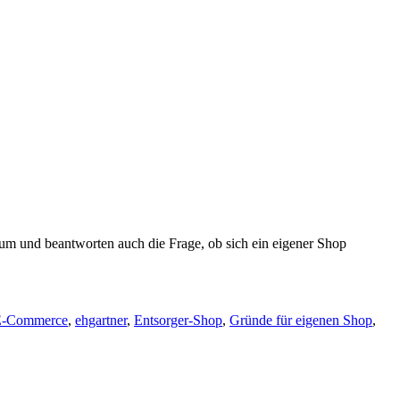
rum und beantworten auch die Frage, ob sich ein eigener Shop
E-Commerce
,
ehgartner
,
Entsorger-Shop
,
Gründe für eigenen Shop
,