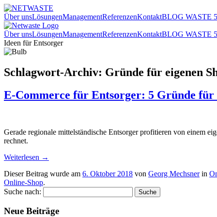
Über uns
Lösungen
Management
Referenzen
Kontakt
BLOG WASTE 5
Über uns
Lösungen
Management
Referenzen
Kontakt
BLOG WASTE 5
Ideen für Entsorger
Schlagwort-Archiv:
Gründe für eigenen S
E-Commerce für Entsorger: 5 Gründe für 
Gerade regionale mittelständische Entsorger profitieren von einem e
rechnet.
Weiterlesen
→
Dieser Beitrag wurde am
6. Oktober 2018
von
Georg Mechsner
in
On
Online-Shop
.
Suche nach:
Neue Beiträge